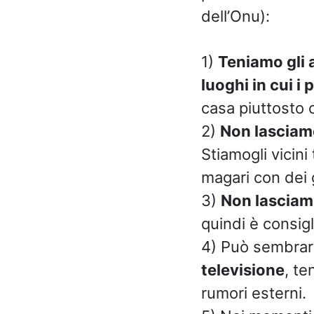
dell’Onu):
1)
Teniamo gli a
luoghi in cui i
casa piuttosto c
2)
Non lasciamo
Stiamogli vicini
magari con dei g
3)
Non lasciamo
quindi è consigl
4) Può sembrare
televisione
, te
rumori esterni.