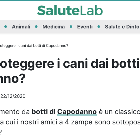
Animali
Medicina
Eventi
Salute e Dinto
teggere i cani dai botti di Capodanno?
teggere i cani dai botti
nno?
-
22/12/2020
tamento da
botti di
Capodanno
è un classic
a cui i nostri amici a 4 zampe sono sottopo
?