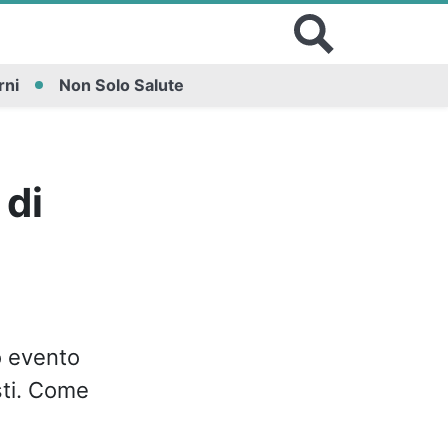
rni
Non Solo Salute
 di
o evento
sti. Come