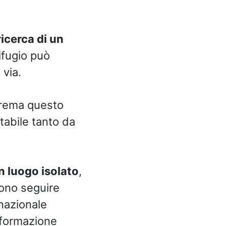
ricerca di un
rifugio può
 via.
trema questo
tabile tanto da
un luogo isolato
,
sono seguire
nazionale
informazione