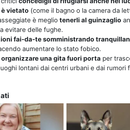
critici
concedigli di rifugiarsi anche nei l
 è vietato
(come il bagno o la camera da let
asseggiate è meglio
tenerli al guinzaglio
an
a evitare delle fughe.
ioni fai-da-te somministrando tranquillan
facendo aumentare lo stato fobico.
,
organizzare una gita fuori porta
per trasco
luoghi lontani dai centri urbani e dai rumori f
ati