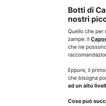
Botti di C
nostri pic
Quello che per m
zampe: il
Capo
che ne possono 
raccomandazioni
Eppure, il primo
che bisogna porr
ad un alto livel
Cosa può succe