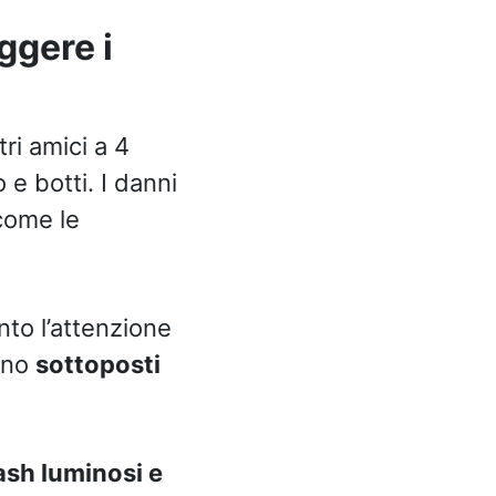
ggere i
ri amici a 4
 e botti. I danni
 come le
nto l’attenzione
sono
sottoposti
ash luminosi e