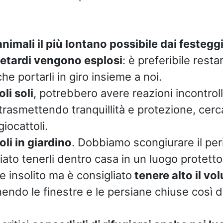
nimali il più lontano possibile dai festegg
 petardi vengono esplosi
: è preferibile resta
he portarli in giro insieme a noi.
li soli
, potrebbero avere reazioni incontrolla
 trasmettendo tranquillità e protezione, cerca
iocattoli.
li in giardino
. Dobbiamo scongiurare il per
iato tenerli dentro casa in un luogo protetto
 insolito ma è consigliato
tenere alto il vo
nendo le finestre e le persiane chiuse così da