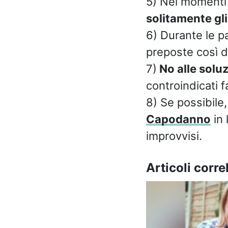
5) Nei momenti 
solitamente gli
6) Durante le p
preposte così d
7)
No alle soluz
controindicati 
8) Se possibile
Capodanno
in 
improvvisi.
Articoli correl