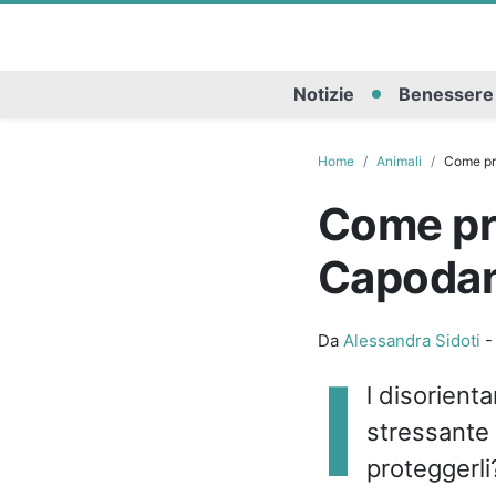
Notizie
Benessere
Home
Animali
Come pro
Come pro
Capoda
Da
Alessandra Sidoti
I
l disorien
stressante 
proteggerli