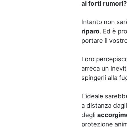
ai forti rumori?
Intanto non sarà
riparo
. Ed è pro
portare il vostr
Loro percepisco
arreca un inevit
spingerli alla f
L’ideale sarebb
a distanza dagl
degli
accorgime
protezione anima