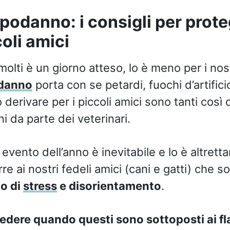
apodanno: i consigli per prote
coli amici
olti è un giorno atteso, lo è meno per i nost
danno
porta con se petardi, fuochi d’artificio
derivare per i piccoli amici sono tanti così
 da parte dei veterinari.
 evento dell’anno è inevitabile e lo è altretta
e ai nostri fedeli amici (cani e gatti) che 
lo di
stress
e disorientamento
.
dere quando questi sono sottoposti ai fl