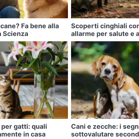
 cane? Fa bene alla
Scoperti cinghiali co
la Scienza
allarme per salute e
per gatti: quali
Cani e zecche: i segn
amente in casa
sottovalutare secondo