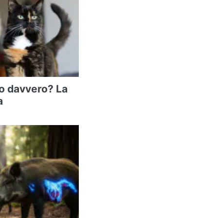
no davvero? La
a