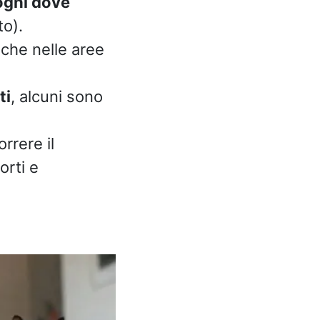
uoghi dove
to).
che nelle aree
ti
, alcuni sono
rrere il
orti e