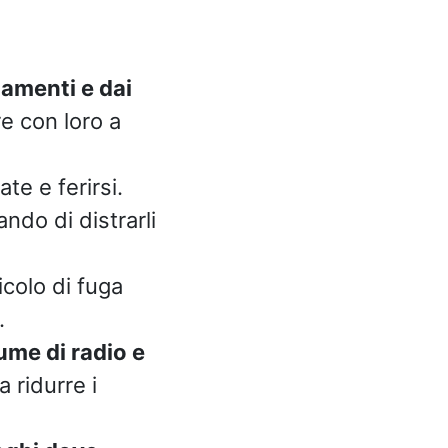
iamenti e dai
re con loro a
te e ferirsi.
ndo di distrarli
icolo di fuga
.
lume di radio e
 ridurre i