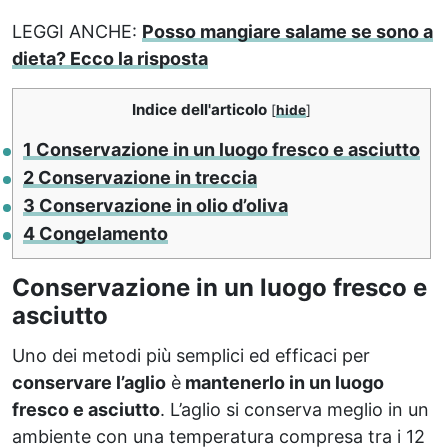
LEGGI ANCHE:
Posso mangiare salame se sono a
dieta? Ecco la risposta
Indice dell'articolo
[
hide
]
1
Conservazione in un luogo fresco e asciutto
2
Conservazione in treccia
3
Conservazione in olio d’oliva
4
Congelamento
Conservazione in un luogo fresco e
asciutto
Uno dei metodi più semplici ed efficaci per
conservare l’aglio
è
mantenerlo in un luogo
fresco e asciutto
. L’aglio si conserva meglio in un
ambiente con una temperatura compresa tra i 12