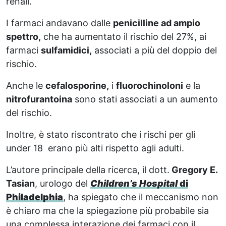
renali.
I farmaci andavano dalle
penicilline ad ampio
spettro,
che ha aumentato il rischio del 27%, ai
farmaci
sulfamidici,
associati a più del doppio del
rischio.
Anche le
cefalosporine,
i
fluorochinoloni
e la
nitrofurantoina
sono stati associati a un aumento
del rischio.
Inoltre, è stato riscontrato che i rischi per gli
under 18 erano più alti rispetto agli adulti.
L’autore principale della ricerca, il dott.
Gregory E.
Tasian
, urologo del
Children’s Hospital
di
Philadelphia
, ha spiegato che il meccanismo non
è chiaro ma che la spiegazione più probabile sia
una complessa interazione dei farmaci con il