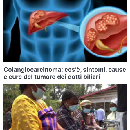
Colangiocarcinoma: cos’è, sintomi, cause
e cure del tumore dei dotti biliari