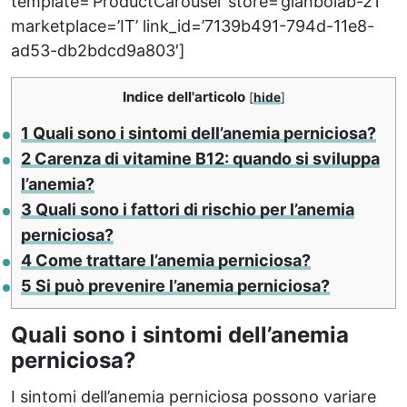
template=’ProductCarousel’ store=’gianbolab-21′
marketplace=’IT’ link_id=’7139b491-794d-11e8-
ad53-db2bdcd9a803′]
Indice dell'articolo
[
hide
]
1
Quali sono i sintomi dell’anemia perniciosa?
2
Carenza di vitamine B12: quando si sviluppa
l’anemia?
3
Quali sono i fattori di rischio per l’anemia
perniciosa?
4
Come trattare l’anemia perniciosa?
5
Si può prevenire l’anemia perniciosa?
Quali sono i sintomi dell’anemia
perniciosa?
I sintomi dell’anemia perniciosa possono variare