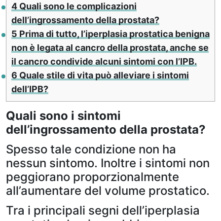
4
Quali sono le complicazioni
dell’ingrossamento della prostata?
5
Prima di tutto, l’iperplasia prostatica benigna
non è legata al cancro della prostata, anche se
il cancro condivide alcuni sintomi con l’IPB.
6
Quale stile di vita può alleviare i sintomi
dell’IPB?
Quali sono i sintomi
dell’ingrossamento della prostata?
Spesso tale condizione non ha
nessun sintomo. Inoltre i sintomi non
peggiorano proporzionalmente
all’aumentare del volume prostatico.
Tra i principali segni dell’iperplasia