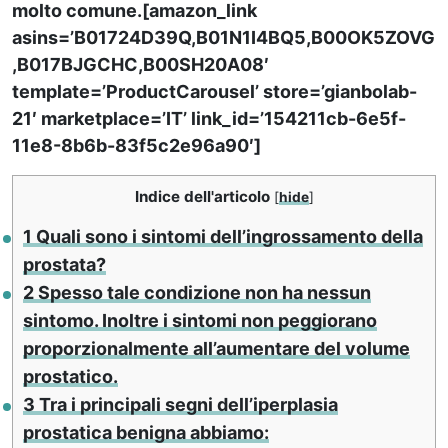
molto comune.[amazon_link
asins=’B01724D39Q,B01N1I4BQ5,B00OK5ZOVG
,B017BJGCHC,B00SH20A08′
template=’ProductCarousel’ store=’gianbolab-
21′ marketplace=’IT’ link_id=’154211cb-6e5f-
11e8-8b6b-83f5c2e96a90′]
Indice dell'articolo
[
hide
]
1
Quali sono i sintomi dell’ingrossamento della
prostata?
2
Spesso tale condizione non ha nessun
sintomo. Inoltre i sintomi non peggiorano
proporzionalmente all’aumentare del volume
prostatico.
3
Tra i principali segni dell’iperplasia
prostatica benigna abbiamo: