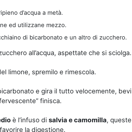
ripieno d’acqua a metà.
one ed utilizzane mezzo.
chiaino di bicarbonato e un altro di zucchero.
zucchero all’acqua, aspettate che si sciolga.
del limone, spremilo e rimescola.
bicarbonato e gira il tutto velocemente, bev
ffervescente” finisca.
edio
è l’infuso di
salvia
e camomilla
, quest
avorire la digestione.