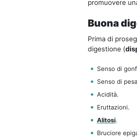
promuovere una 
Buona dige
Prima di prosegu
digestione (
dis
Senso di gonf
Senso di pes
Acidità.
Eruttazioni.
Alitosi
.
Bruciore epiga