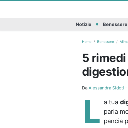
Notizie
Benessere
Home
Benessere
Alim
5 rimedi
digesti
Da
Alessandra Sidoti
L
a tua
di
parla mo
pancia p