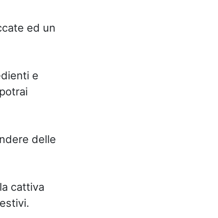
iccate ed un
dienti e
 potrai
endere delle
la cattiva
stivi.