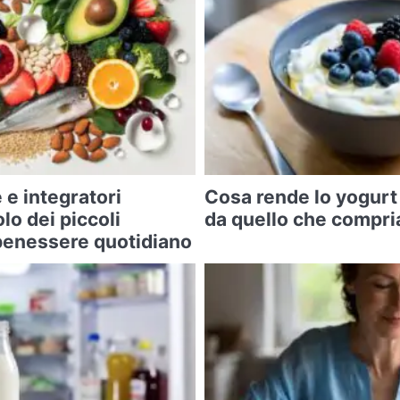
 e integratori
Cosa rende lo yogurt
olo dei piccoli
da quello che compri
l benessere quotidiano