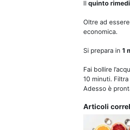
Il
quinto rimed
Oltre ad essere
economica.
Si prepara in
1 
Fai bollire l’ac
10 minuti. Filt
Adesso è pronta
Articoli correl