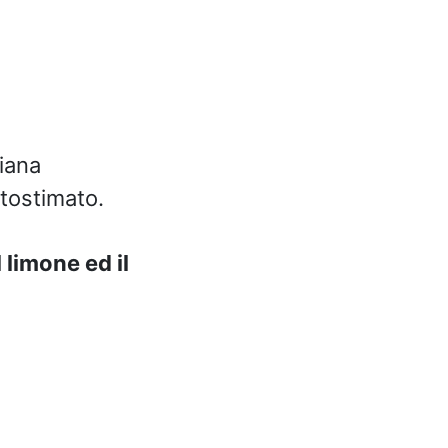
liana
ttostimato.
 limone ed il