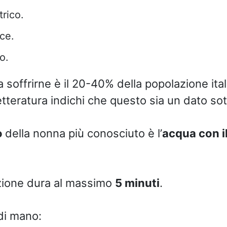
rico.
ce.
o.
 a soffrirne è il 20-40% della popolazione ita
etteratura indichi che questo sia un dato so
o
della nonna più conosciuto è l’
acqua con il
zione dura al massimo
5 minuti
.
 di mano: