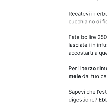
Recatevi in erbo
cucchiaino di fi
Fate bollire 250
lasciateli in inf
accostarti a qu
Per il
terzo rim
mele
dal tuo ce
Sapevi che l’est
digestione? Ebb