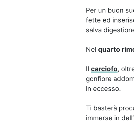
Per un buon succ
fette ed inseris
salva digestion
Nel
quarto rim
Il
carciofo
, olt
gonfiore addomin
in eccesso.
Ti basterà procu
immerse in dell