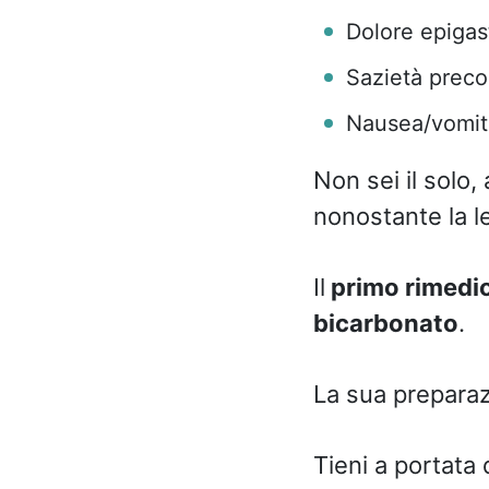
Dolore epigast
Sazietà preco
Nausea/vomit
Non sei il solo,
nonostante la l
Il
primo rimedi
bicarbonato
.
La sua prepara
Tieni a portata