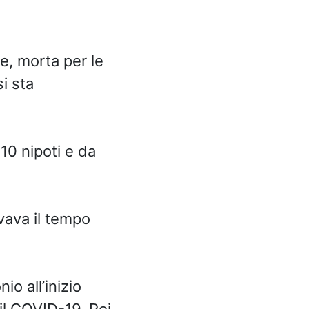
ie, morta per le
si sta
 10 nipoti e da
vava il tempo
o all’inizio
il COVID-19. Poi