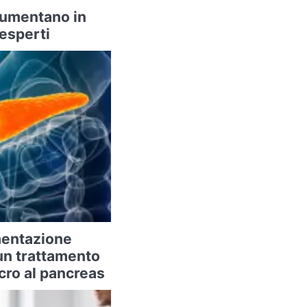
 aumentano in
 esperti
imentazione
un trattamento
cro al pancreas