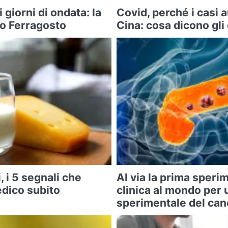
i giorni di ondata: la
Covid, perché i casi
po Ferragosto
Cina: cosa dicono gli
, i 5 segnali che
Al via la prima sper
edico subito
clinica al mondo per 
sperimentale del can