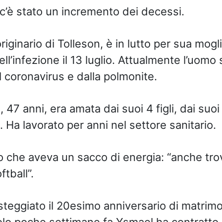
 c’è stato un incremento dei decessi.
originario di Tolleson, è in lutto per sua mogl
ll’infezione il 13 luglio. Attualmente l’uomo 
 coronavirus e dalla polmonite.
a
, 47 anni, era amata dai suoi 4 figli, dai suoi
i. Ha lavorato per anni nel settore sanitario.
 che aveva un sacco di energia: “anche tro
ftball”.
teggiato il 20esimo anniversario di matrimoni
olo poche settimane fa Ysmael ha contratto 