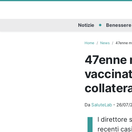
Notizie
Benessere
Home
News
47enne muo
47enne m
vaccinat
collatera
Da
SaluteLab
-
26/07/
I
l direttore s
recenti cas