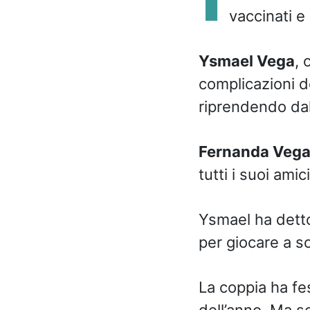
vaccinati e
Ysmael Vega
, 
complicazioni de
riprendendo dal
Fernanda Veg
tutti i suoi amic
Ysmael ha detto
per giocare a so
La coppia ha fes
dell’anno. Ma s