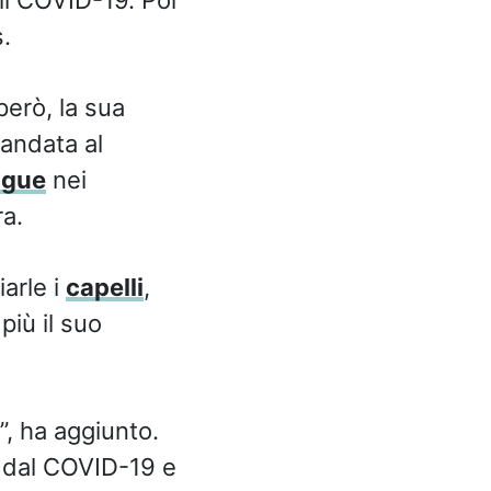
.
però, la sua
 andata al
ngue
nei
ra.
arle i
capelli
,
più il suo
”, ha aggiunto.
o dal COVID-19 e