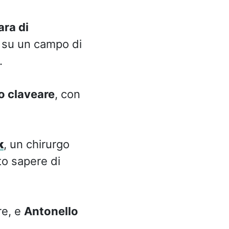
ara di
o su un campo di
.
o claveare
, con
k
, un chirurgo
to sapere di
re, e
Antonello