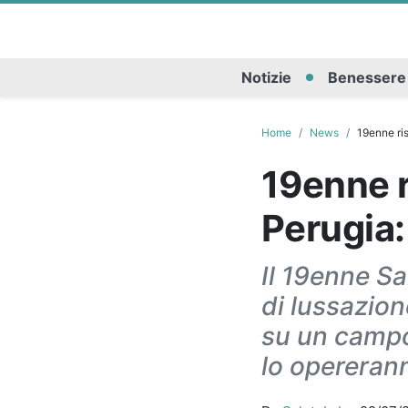
Notizie
Benessere
Home
News
19enne ris
19enne r
Perugia:
Il 19enne Sa
di lussazion
su un campo 
lo opereran