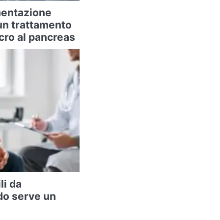
imentazione
un trattamento
cro al pancreas
li da
do serve un