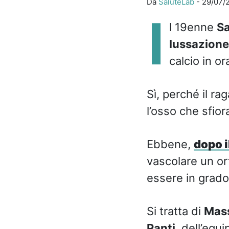
Da
SaluteLab
-
29/07/
I
l 19enne
Sa
lussazione 
calcio in o
Sì, perché il r
l’osso che sfiora
Ebbene,
dopo i
vascolare un or
essere in grado 
Si tratta di
Mass
Panti
, dell’equ