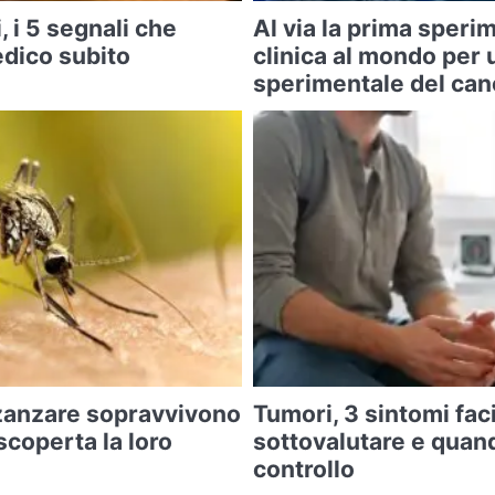
, i 5 segnali che
Al via la prima sper
edico subito
clinica al mondo per 
sperimentale del can
zanzare sopravvivono
Tumori, 3 sintomi faci
 scoperta la loro
sottovalutare e quan
controllo