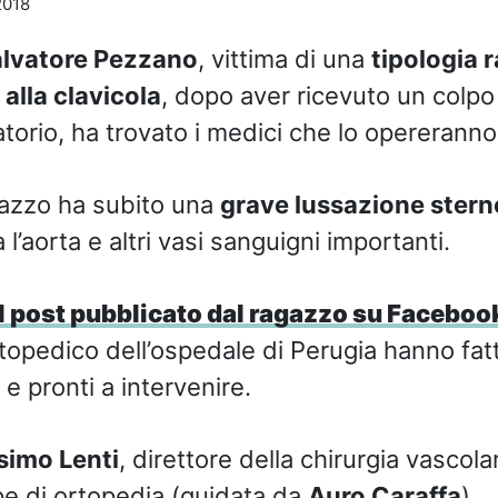
2018
lvatore Pezzano
, vittima di una
tipologia r
alla clavicola
, dopo aver ricevuto un colp
ratorio, ha trovato i medici che lo opereranno
agazzo ha subito una
grave lussazione stern
 l’aorta e altri vasi sanguigni importanti.
l post pubblicato dal ragazzo su Faceboo
topedico dell’ospedale di Perugia hanno fat
e pronti a intervenire.
imo Lenti
, direttore della chirurgia vascola
ipe di ortopedia (guidata da
Auro Caraffa
).